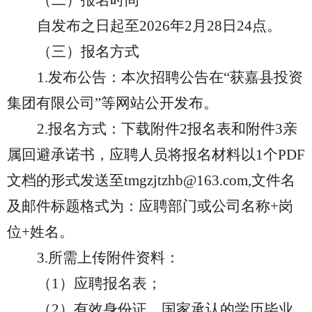
（二）报名时间
自发布之日起至
202
6
年
2
月
28
日
24点。
（三）
报名方式
1.发布公告：本次招聘公告在“
获嘉县投资
集团
有限公司
”等
网站
公开发布。
2.报名方式：下载附件
2
报名表
和附件
3亲
属回避承诺书
，
应聘人员将报名材料以
1个PDF
文档的形式
发送至
tmgzjtzhb
@163.com
,文件名
及邮件标题格式为：应聘部门或公司名称+岗
位+姓名
。
3.所需上传附件资料：
（
1）应聘报名表；
（
2）有效身份证、国家承认的学历毕业