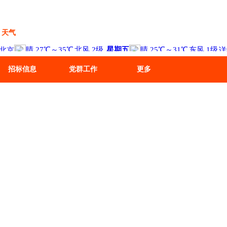
天气
招标信息
党群工作
更多
诚信务实，开拓进取，遵章守