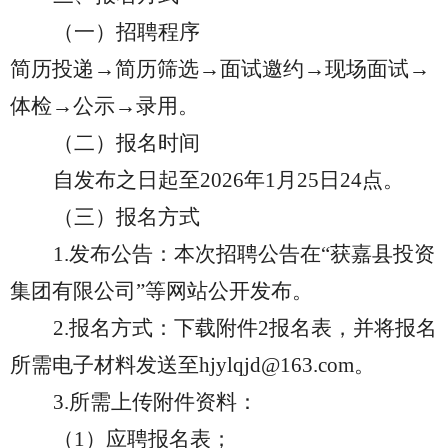
（一）招聘程序
简历投递
→简历筛选→面试邀约→现场面试→
体检→公示→录用。
（二）报名时间
自发布之日起至
202
6
年
1
月
25
日
24点。
（三）
报名方式
1.发布公告：本次招聘公告在“
获嘉县投资
集团
有限公司
”等
网站
公开发布。
2.报名方式：下载附件
2
报名表，并将报名
所需电子材料发送至
hjylqjd@163.com。
3.所需上传附件资料：
（
1）应聘报名表；