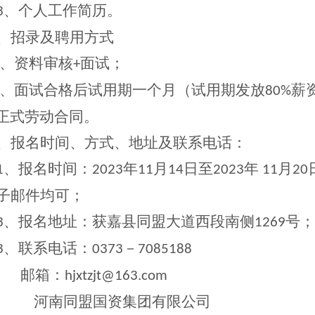
、个人工作简历。
3
、招录及聘用方式
、资料审核
面试；
+
、面试合格后试用期一个月（试用期发放
薪
80%
正式劳动合同。
、报名时间、方式、地址及联系电话：
、报名时间：
年
月
日至
年
月
1
2023
11
14
2023
11
20
子邮件均可；
、报名地址：获嘉县同盟大道西段南侧
号；
3
1269
、联系电话：
－
3
0373
7085188
邮箱：
hjxtzjt@163.com
河南同盟国资集团有限公司