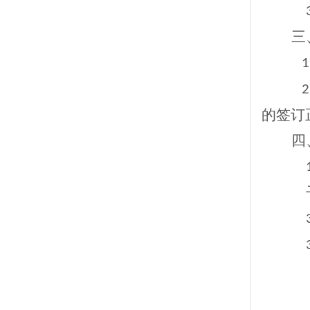
三
1
2
的签订
四