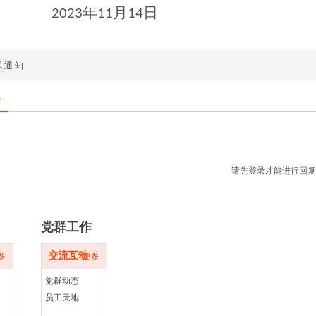
年
月
日
2023
11
14
试 通 知
论
请先登录才能进行回复
党群工作
交流互动
多
更多
党群动态
员工天地