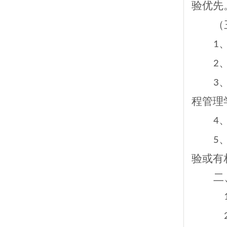
验优先
（
1
2
3
程管理
4
5
验或有
二