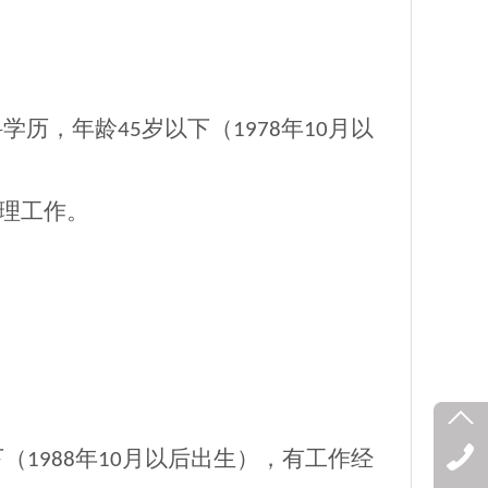
科学历，年龄
岁以下（
年
月以
45
1978
10
理工作。
下（
年
月以后出生），有工作经
1988
10