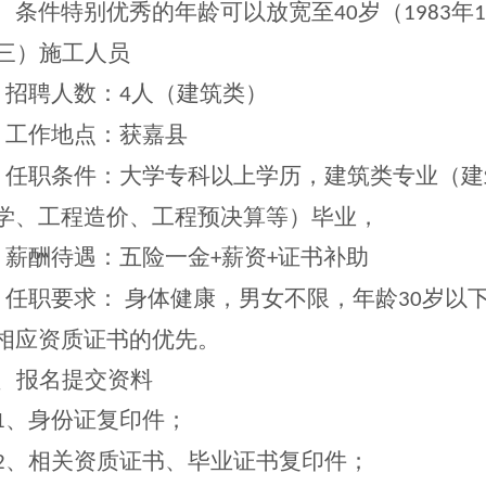
。条件特别优秀的年龄可以放宽至
岁（
年
40
1983
1
三）施工人员
、招聘人数：
人（建筑类）
4
、工作地点：获嘉县
、任职条件：大学专科以上学历，建筑类专业（建
学、工程造价、工程预决算等）毕业，
、薪酬待遇：五险一金
薪资
证书补助
+
+
、任职要求： 身体健康，男女不限，年龄
岁以
30
相应资质证书的优先。
、报名提交资料
、身份证复印件；
1
、相关资质证书、毕业证书复印件；
2